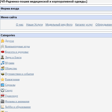
[
ЧП-Радченко-пошив медицинской и корпоративной одежды.
]
Форма входа
Меню сайта
О нас
Наши Услуги
Модельный ряд Фото
Каталог услуг
Оборудыван
Categories
Другое
Компьютерные игры
Красота и здоровье
Люди и блоги
Музыка
Общество
Путешествия и события
Развлечения
Сериалы
Спорт
Транспорт
Фильмы и анимация
Хобби и образование