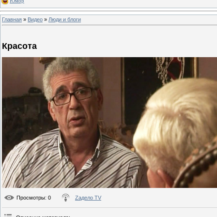
Юмор
Главная
»
Видео
»
Люди и блоги
Красота
Просмотры
: 0
Zадело TV