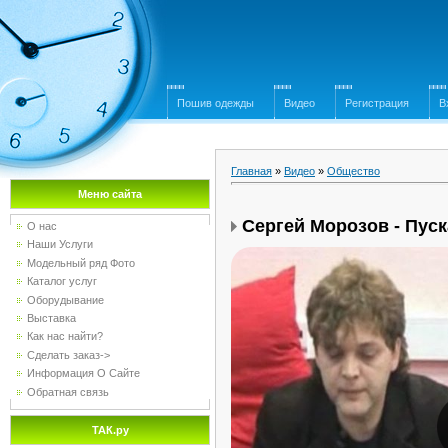
Пошив одежды
Видео
Регистрация
В
Главная
»
Видео
»
Общество
Меню сайта
Сергей Морозов - Пуск
О нас
Наши Услуги
Модельный ряд Фото
Каталог услуг
Оборудывание
Выставка
Как нас найти?
Сделать заказ->
Информация О Сайте
Обратная связь
ТАК.ру