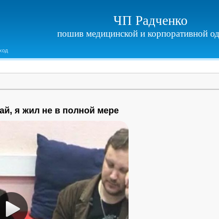
ЧП Радченко
пошив медицинской и корпоративной о
ход
ай, я жил не в полной мере