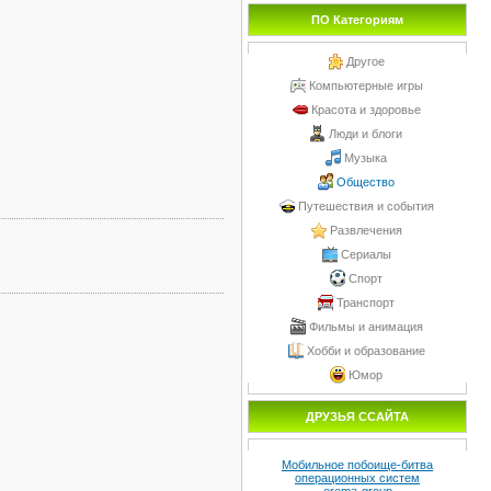
ПО Категориям
Другое
Компьютерные игры
Красота и здоровье
Люди и блоги
Музыка
Общество
Путешествия и события
Развлечения
Сериалы
Спорт
Транспорт
Фильмы и анимация
Хобби и образование
Юмор
ДРУЗЬЯ ССАЙТА
Мобильное побоище-битва
операционных систем