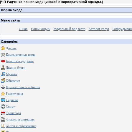
[
ЧП-Радченко-пошив медицинской и корпоративной одежды.
]
Форма входа
Меню сайта
О нас
Наши Услуги
Модельный ряд Фото
Каталог услуг
Оборудыван
Categories
Другое
Компьютерные игры
Красота и здоровье
Люди и блоги
Музыка
Общество
Путешествия и события
Развлечения
Сериалы
Спорт
Транспорт
Фильмы и анимация
Хобби и образование