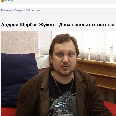
Юмор
Главная
»
Видео
»
Общество
Андрей Щербак-Жуков – Дева наносит ответный